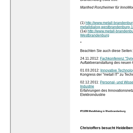
Manfred Ronzheimer für InnoMon
(1)
http://www.metall-brandenbur
metalldialog-westbrandenburg-1
(1a)
http://www.metall-brandenbu
Westbrandenburg
*
Beachten Sie auch diese Seiten:
24.11.2012:
Fachkonferenz "Syne
Auftaktveranstaltung des neuen C
01.03.2012:
Innovative Technolo
Kongress der "metall IT" zu Tech
02.12.2011:
Personal- und Wiss
Industrie
Erfahrungen des Innovationsnetz
Elektroindustrie
IP11096
Metalldialog in Westbrandenburg
Christoffers besucht Heidelb