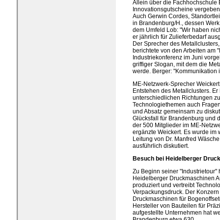
Allein über die Fachhochschule
Innovationsgutscheine vergeben
Auch Gerwin Cordes, Standortle
in Brandenburg/H., dessen Werk Ch
dem Umfeld Lob: "Wir haben nich
er jährlich für Zulieferbedarf au
Der Sprecher des Metallclusters,
berichtete von den Arbeiten am "
Industriekonferenz im Juni vorg
griffiger Slogan, mit dem die Me
werde. Berger: "Kommunikation is
ME-Netzwerk-Sprecher Weickert w
Entstehen des Metallclusters. Er
unterschiedlichen Richtungen 
Technologiethemen auch Fragen 
und Absatz gemeinsam zu diskutie
Glücksfall für Brandenburg und 
der 500 Mitglieder im ME-Netzwe
ergänzte Weickert. Es wurde im w
Leitung von Dr. Manfred Wäsche
ausführlich diskutiert.
Besuch bei Heidelberger Dru
Zu Beginn seiner "Industrietour" 
Heidelberger Druckmaschinen AG
produziert und vertreibt Technol
Verpackungsdruck. Der Konzern i
Druckmaschinen für Bogenoffset
Hersteller von Bauteilen für Prä
aufgestellte Unternehmen hat wel
Brandenburg etwa 630.