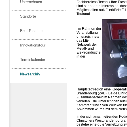
Unternehmen
Fachbereichs Technik ihre Forsc
sind sehr daran interessiert, das
Möglichkeiten nutzt", erklärte F
Toutaoui.
Standorte
Im Rahmen der
Best Practice
Veranstaltung
unterzeichnete
das ME-
Netzwerk der
Innovationstour
Metall- und
Elektroindustrie
in der
Terminkalender
Newsarchiv
Hauptstadtregion eine Kooperat
Brandenburg (ZAB). Beide Einrich
Zusammenarbeit im Rahmen des B
vertiefen. Die Unterschriften lei
Kammradt und Sven Weickert für
Abkommen wurde mit dem Netzwer
In der sich anschließenden Podi
Christoffers Westbrandenburg al
bestehe eine gute Vernetzung 