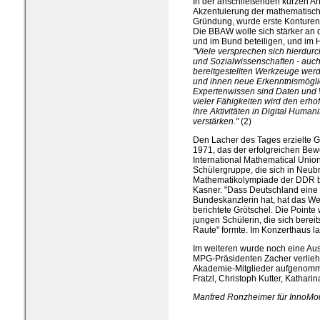
In der anschließenden kurzen An
Akzentuierung der mathematische
Gründung, wurde erste Konturen
Die BBAW wolle sich stärker an d
und im Bund beteiligen, und im H
"Viele versprechen sich hierdurch
und Sozialwissenschaften - auch
bereitgestellten Werkzeuge wer
und ihnen neue Erkenntnismögli
Expertenwissen sind Daten und 
vieler Fähigkeiten wird den erh
ihre Aktivitäten in Digital Humani
verstärken."
(2)
Den Lacher des Tages erzielte G
1971, das der erfolgreichen Bewer
International Mathematical Union
Schülergruppe, die sich in Neub
Mathematikolympiade der DDR bet
Kasner. "Dass Deutschland eine 
Bundeskanzlerin hat, hat das We
berichtete Grötschel. Die Pointe
jungen Schülerin, die sich berei
Raute" formte. Im Konzerthaus l
Im weiteren wurde noch eine A
MPG-Präsidenten Zacher verlie
Akademie-Mitglieder aufgenomm
Fratzl, Christoph Kutter, Kathar
Manfred Ronzheimer für InnoMon