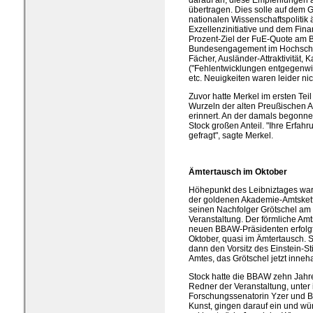
darauf an, diese Empfehlungen 
übertragen. Dies solle auf dem
nationalen Wissenschaftspolitik 
Exzellenzinitiative und dem Fin
Prozent-Ziel der FuE-Quote am 
Bundesengagement im Hochschul
Fächer, Ausländer-Attraktivität, 
("Fehlentwicklungen entgegenwir
etc. Neuigkeiten waren leider nic
Zuvor hatte Merkel im ersten Tei
Wurzeln der alten Preußischen
erinnert. An der damals begonn
Stock großen Anteil. "Ihre Erfa
gefragt", sagte Merkel.
Ämtertausch im Oktober
Höhepunkt des Leibniztages wa
der goldenen Akademie-Amtskett
seinen Nachfolger Grötschel am
Veranstaltung. Der förmliche Amts
neuen BBAW-Präsidenten erfolg
Oktober, quasi im Ämtertausch. 
dann den Vorsitz des Einstein-Sti
Amtes, das Grötschel jetzt inneha
Stock hatte die BBAW zehn Jahre 
Redner der Veranstaltung, unter 
Forschungssenatorin Yzer und B
Kunst, gingen darauf ein und wü