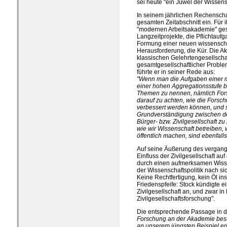
sei heute "ein Juwel der Wissens
In seinem jährlichen Rechenschaf
gesamten Zeitabschnitt ein. Für 
"modernen Arbeitsakademie" ges
Langzeitprojekte, die Pflichtaufg
Formung einer neuen wissenscha
Herausforderung, die Kür. Die A
klassischen Gelehrtengesellscha
gesamtgesellschaftlicher Probleme
führte er in seiner Rede aus:
"Wenn man die Aufgaben einer 
einer hohen Aggregationsstufe b
Themen zu nennen, nämlich Forsc
darauf zu achten, wie die Fors
verbessert werden können, und s
Grundverständigung zwischen de
Bürger- bzw. Zivilgesellschaft zu 
wie wir Wissenschaft betreiben,
öffentlich machen, sind ebenfall
Auf seine Äußerung des vergange
Einfluss der Zivilgesellschaft auf
durch einen aufmerksamen Wisse
der Wissenschaftspolitik nach si
Keine Rechtfertigung, kein Öl in
Friedenspfeife: Stock kündigte e
Zivilgesellschaft an, und zwar in
Zivilgesellschaftsforschung".
Die entsprechende Passage in d
Forschung an der Akademie besteh
an unserem jüngsten Beispiel er