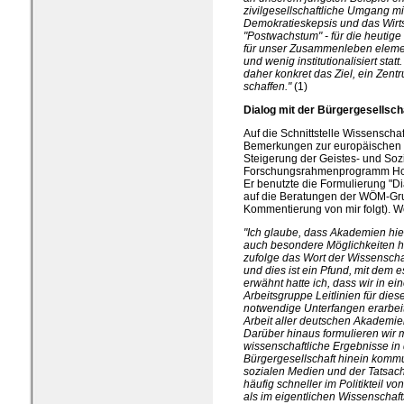
zivilgesellschaftliche Umgang mit
Demokratieskepsis und das Wirt
"Postwachstum" - für die heutige
für unser Zusammenleben element
und wenig institutionalisiert st
daher konkret das Ziel, ein Zentr
schaffen."
(1)
Dialog mit der Bürgergesellsch
Auf die Schnittstelle Wissenscha
Bemerkungen zur europäischen F
Steigerung der Geistes- und Soz
Forschungsrahmenprogramm Hori
Er benutzte die Formulierung "Di
auf die Beratungen der WÖM-Gr
Kommentierung von mir folgt). Wö
"Ich glaube, dass Akademien hi
auch besondere Möglichkeiten ha
zufolge das Wort der Wissenscha
und dies ist ein Pfund, mit dem e
erwähnt hatte ich, dass wir in ei
Arbeitsgruppe Leitlinien für dies
notwendige Unterfangen erarbeite
Arbeit aller deutschen Akademi
Darüber hinaus formulieren wir 
wissenschaftliche Ergebnisse in 
Bürgergesellschaft hinein kommu
sozialen Medien und der Tatsach
häufig schneller im Politikteil v
als im eigentlichen Wissenschaf