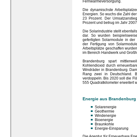
Fernwärmeversorgung.
Die dynamischste Arbeitsplatz
Energien. So wuchs die Zahl der 
23 Prozent. Der Umsatzanstieg
Prozent und betrug im Jahr 2007
Die Solarindustrie stellt ebenf
dar. So wurden beispielsweis
gefertigten Solarmodule in der
der Fertigung von Solarmodule
Arbeitsplätze geschaffen wurde
im Bereich Handwerk und Großh
Brandenburg spart mittlerw
Kohlendioxid durch erneuerbar
Windräder in Brandenburg. Dami
Rang zwei in Deutschland. B
verdoppeln. Bis 2020 soll die F
555 Quadratkilometer erweitert 
Energie aus Brandenburg
Solarenergie
Geothermie
Windenergie
Bioenergie
Braunkohle
Energie-Einsparung
Die Agentur für Erneuerbare Ener