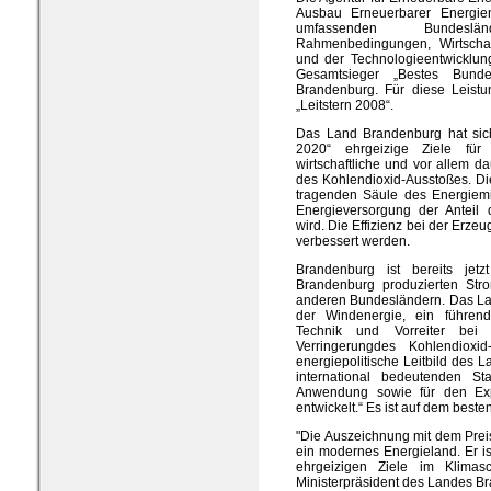
Ausbau Erneuerbarer Energien“
umfassenden Bundeslän
Rahmenbedingungen, Wirtscha
und der Technologieentwicklun
Gesamtsieger „Bestes Bunde
Brandenburg. Für diese Leistu
„Leitstern 2008“.
Das Land Brandenburg hat sich
2020“ ehrgeizige Ziele für s
wirtschaftliche und vor allem 
des Kohlendioxid-Ausstoßes. D
tragenden Säule des Energiemi
Energieversorgung der Anteil 
wird. Die Effizienz bei der Erze
verbessert werden.
Brandenburg ist bereits jet
Brandenburg produzierten Stro
anderen Bundesländern. Das Lan
der Windenergie, ein führende
Technik und Vorreiter bei
Verringerungdes Kohlendioxi
energiepolitische Leitbild des
international bedeutenden Sta
Anwendung sowie für den Expo
entwickelt.“ Es ist auf dem beste
"Die Auszeichnung mit dem Preis
ein modernes Energieland. Er i
ehrgeizigen Ziele im Klimasc
Ministerpräsident des Landes B