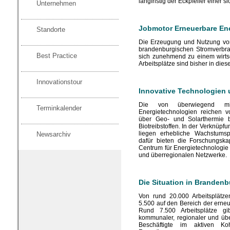
langfristig der Eckpfeiler einer 
Unternehmen
Jobmotor Erneuerbare En
Standorte
Die Erzeugung und Nutzung von
brandenburgischen Stromverbrau
Best Practice
sich zunehmend zu einem wirts
Arbeitsplätze sind bisher in die
Innovationstour
Innovative Technologien
Die von überwiegend mitt
Terminkalender
Energietechnologien reichen 
über Geo- und Solarthermie bi
Biotreibstoffen. In der Verknüp
liegen erhebliche Wachstumsp
Newsarchiv
dafür bieten die Forschungsk
Centrum für Energietechnologie
und überregionalen Netzwerke.
Die Situation in Brandenb
Von rund 20.000 Arbeitsplätzen
5.500 auf den Bereich der erneue
Rund 7.500 Arbeitsplätze gibt
kommunaler, regionaler und üb
Beschäftigte im aktiven 