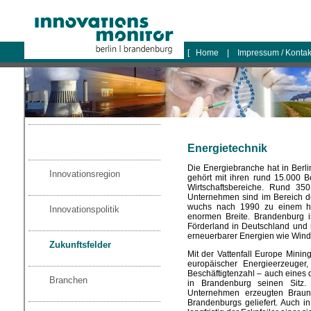
logo
[
Home
|
Impressum / Konta
Energietechnik
Die Energiebranche hat in Berl
Innovationsregion
gehört mit ihren rund 15.000 
Wirtschaftsbereiche. Rund 350 
Unternehmen sind im Bereich de
wuchs nach 1990 zu einem hoch
Innovationspolitik
enormen Breite. Brandenburg i
Förderland in Deutschland und 
erneuerbarer Energien wie Wind u
Zukunftsfelder
Mit der Vattenfall Europe Minin
europäischer Energieerzeug
Beschäftigtenzahl – auch eines
Branchen
in Brandenburg seinen Sitz
Unternehmen erzeugten Braun
Brandenburgs geliefert. Auch i