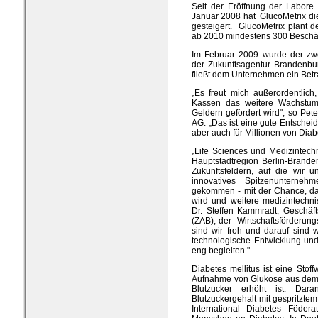
Seit der Eröffnung der Labor
Januar 2008 hat GlucoMetrix die
gesteigert. GlucoMetrix plant d
ab 2010 mindestens 300 Beschäft
Im Februar 2009 wurde der zw
der Zukunftsagentur Brandenbur
fließt dem Unternehmen ein Betr
„Es freut mich außerordentlich
Kassen das weitere Wachstum 
Geldern gefördert wird", so Pet
AG. „Das ist eine gute Entschei
aber auch für Millionen von Diabe
„Life Sciences und Medizintec
Hauptstadtregion Berlin-Brande
Zukunftsfeldern, auf die wir u
innovatives Spitzenunterne
gekommen - mit der Chance, dass
wird und weitere medizintechni
Dr. Steffen Kammradt, Geschäf
(ZAB), der Wirtschaftsförderun
sind wir froh und darauf sind w
technologische Entwicklung un
eng begleiten."
Diabetes mellitus ist eine Stof
Aufnahme von Glukose aus dem B
Blutzucker erhöht ist. Dar
Blutzuckergehalt mit gespritzte
International Diabetes Födera