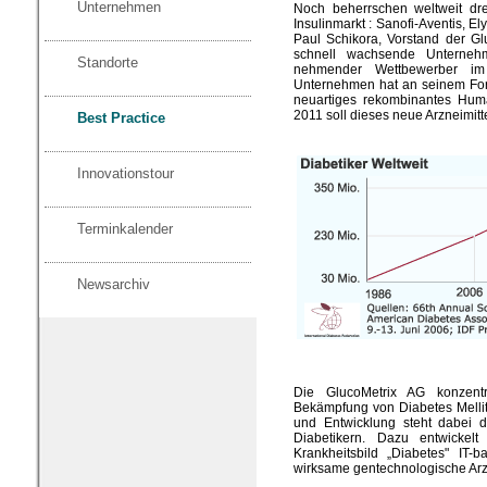
Unternehmen
Noch beherrschen weltweit dr
Insulinmarkt : Sanofi-Aventis, E
Paul Schikora, Vorstand der Gl
schnell wachsende Unterneh
Standorte
nehmender Wettbewerber im
Unternehmen hat an seinem For
neuartiges rekombinantes Huma
2011 soll dieses neue Arzneimitte
Best Practice
Innovationstour
Terminkalender
Newsarchiv
Die GlucoMetrix AG konzent
Bekämpfung von Diabetes Melli
und Entwicklung steht dabei d
Diabetikern. Dazu entwickel
Krankheitsbild „Diabetes" IT-
wirksame gentechnologische Arzn