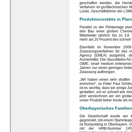
geschaffen werden, die Herste
Verfahren im großtechnischen Ma
Lücke, Geschäftsführer der LS
Produktionsstätte in Pla
Parallel zu der Pilotanlage pl
den Bau einer großen Chemief
Mitarbeiter jährlich bis zu 3,6
mehr als 20 Prozent des schnel
Ebenfalls im November 2008
Zulassungsverfahren für das n
Agency (EMEA) ausgelöst, de
Arzneimittel. Die GlucoMetrix AG
(SME; small medium enterprise
Jahren nur einen geringen Anteil
Zulassung aufbringen.
„Wir haben einen sehr straffen
erreichen", so Peter Paul Schik
ist es wichtig, dass wir einige 
gestalten, um so schnell wie mö
jetzt verzeichnen wir ein gro
unser Produkt lieber heute als 
Oberbayerisches Familie
Die Gesellschaft wurde am 
gegründet, mit einem Stammkapita
ist Ruhpolding in Oberbayern. 
mit der HRB-Nummer 14526