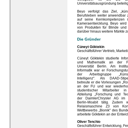
Universitätsausgründung beteilig
Beyo verfolgt das Ziel, „küns
Berufsleben weiter anwendbar
auf seine Kernkompetenzen i
Kameraentwicklung. Beyo wird 
von Produkten für Blinde und 
darüber hinaus weitere Märkte z
Die Gründer
Cüneyt Göktekin
Geschäftsführer Vertrieb, Mark
Cüneyt Göktekin studierte Info
und Mathematik an der Fr
Universität Berlin. Am Institu
Informatik war er Forschungstu
der Arbeitsgruppe „Künst
Intelligenz". Als DAAD-Stipe
betreute er die Vorlesungen „Ro
an der FU und war wiederhol
studentischer Mitarbeiter i
Abteilung „Forschung und Tec
der DaimlerChrysler AG im
Berlin-Moabit tätig. Zude
Relaismaschine Z3 von Kon
Wettbewerbs „Bionik" des Bund
arbeitete Göktekin an der Entwic
Oliver Tenchio
Geschäftsführer Entwicklung, Fe