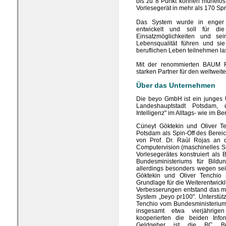
bis zu 8 Punkt können mühelos 
Vorlesegerät in mehr als 170 Sp
Das System wurde in enger 
entwickelt und soll für die
Einsatzmöglichkeiten und sei
Lebensqualität führen und sie
beruflichen Leben teilnehmen la
Mit der renommierten BAUM 
starken Partner für den weltweit
Über das Unternehmen
Die beyo GmbH ist ein junges
Landeshauptstadt Potsdam, 
Intelligenz" im Alltags- wie im Be
Cüneyt Göktekin und Oliver T
Potsdam als Spin-Off des Bereich
von Prof. Dr. Raúl Rojas an d
Computervision (maschinelles Se
Vorlesegerätes konstruiert als
Bundesministeriums für Bild
allerdings besonders wegen sei
Göktekin und Oliver Tenchio
Grundlage für die Weiterentwick
Verbesserungen entstand das mo
System „beyo pr100". Unterstüt
Tenchio vom Bundesministerium
insgesamt etwa vierjährige
kooperierten die beiden Info
Geldgeber ist die BC B