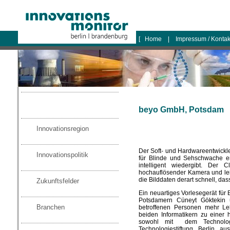
logo
[
Home
|
Impressum / Konta
beyo GmbH, Potsdam
Innovationsregion
Der Soft- und Hardwareentwickl
Innovationspolitik
für Blinde und Sehschwache ent
intelligent wiedergibt. Der 
hochauflösender Kamera und lei
die Bilddaten derart schnell, da
Zukunftsfelder
Ein neuartiges Vorlesegerät für
Potsdamern Cüneyt Göktekin u
Branchen
betroffenen Personen mehr Leb
beiden Informatikern zu einer
sowohl mit dem Technologie
Technologiestiftung Berlin 