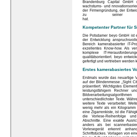
Brandenburg Capital GmbH
wachstums- und nnovationsorie
der Firmengründung, der Entwi
zu seiner Mar
h
Kompetenter Partner für 
Die Potsdamer beyo GmbH ist e
der Entwicklung anspruchsvoll
Bereich kamerabasierter IT-Pr
exzellentes Know-how. Als ver
komplexe IT-Herausforderung
qualitätsorientiert. beyo entwic
gefertigt und vertrieben werden
Erstes kamerabasiertes V
Erstmals wurde das neuartige V
auf der Blindenmesse „Sight Ci
präsentiert. Wichtigstes Eleme
leistungsfähigem Rechner un
Bildverarbeitungsalgorithm
unterschiedlichster Texte. Wäh
weitere Texte verarbeitet. We
wenig mehr als ein Kilogramm 
eine Zigarrenkiste, ist die Fähi
die Vorlese-Reihenfolge und
Abschnitte. Eine exakte Ausri
anders als bei scannerbasier
Vorlesegerät erkennt anh
Schriftstückes. Vorlagen von ei