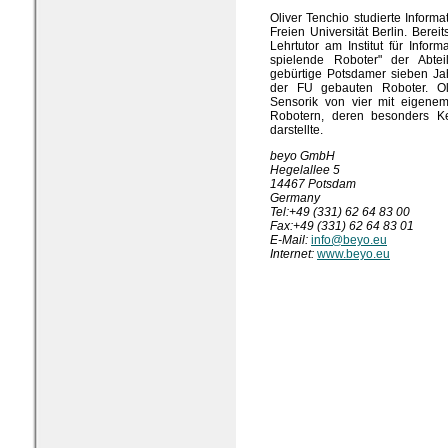
Oliver Tenchio studierte Infor
Freien Universität Berlin. Bere
Lehrtutor am Institut für Infor
spielende Roboter" der Abteil
gebürtige Potsdamer sieben Ja
der FU gebauten Roboter. Ol
Sensorik von vier mit eigene
Robotern, deren besonders Ke
darstellte.
beyo GmbH
Hegelallee 5
14467 Potsdam
Germany
Tel:+49 (331) 62 64 83 00
Fax:+49 (331) 62 64 83 01
E-Mail:
info@beyo.eu
Internet:
www.beyo.eu