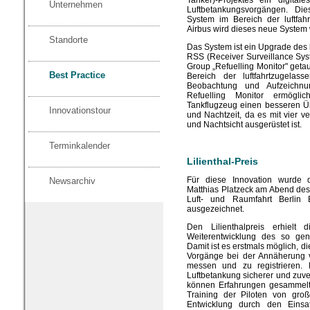
Unternehmen
Luftbetankungsvorgängen. Di
System im Bereich der luftfah
Airbus wird dieses neue System 
Standorte
Das System ist ein Upgrade des
RSS (Receiver Surveillance Sy
Group „Refuelling Monitor" getau
Best Practice
Bereich der luftfahrtzugela
Beobachtung und Aufzeichnu
Refuelling Monitor ermögl
Tankflugzeug einen besseren Üb
Innovationstour
und Nachtzeit, da es mit vier 
und Nachtsicht ausgerüstet ist.
Terminkalender
Lilienthal-Preis
Für diese Innovation wurde 
Newsarchiv
Matthias Platzeck am Abend de
Luft- und Raumfahrt Berlin 
ausgezeichnet.
Den Lilienthalpreis erhielt
Weiterentwicklung des so ge
Damit ist es erstmals möglich, d
Vorgänge bei der Annäherung v
messen und zu registrieren. 
Luftbetankung sicherer und zuve
können Erfahrungen gesammelt 
Training der Piloten von gro
Entwicklung durch den Einsat