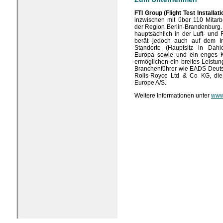
FTI Group (Flight Test Installati
inzwischen mit über 110 Mitarbe
der Region Berlin-Brandenburg.
hauptsächlich in der Luft- und R
berät jedoch auch auf dem In
Standorte (Hauptsitz in Dahl
Europa sowie und ein enges K
ermöglichen ein breites Leistung
Branchenführer wie EADS Deut
Rolls-Royce Ltd & Co KG, di
Europe A/S.
Weitere Informationen unter
www.