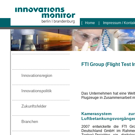
logo
[
Home
|
Impressum / Konta
FTI Group (Flight Test I
Innovationsregion
Innovationspolitik
Das Unternehmen hat eine Weltn
Flugzeuge in Zusammenarbeit mit
Zukunftsfelder
Kamerasystem 
Luftbetankungsvorgänge
Branchen
2007 entwickelte die FTI Gr
Deutschland GmbH im Rahmen
Tanker)-Projektes ein digit