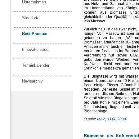
Unternehmen
aus Holz- und Gartenabfällen i
im Hafengelände von Königs 
können aus Biomasse unters
gleichbleibender Qualität hers
Standorte
von Massow.
Wirklich neu ist das zwar nicht
länger. Von Massow ist aber si
Best Practice
gefunden zu haben. „Wir nu
Biomasse", erläutert der 30-jäh
Anlagen immer auch ein fester R
Innovationstour
Verfahren fast alles im Brennsto
Verbrennung nur soviel CO2 
gebunden wurde. Weiterer Vorte
Kraftwerk direkt verbrannt 
Terminkalender
Steinkohle meist extra gemahle
Die Biomasse wird mit Wasser i
einem Überdruck von 20 Bar un
Newsarchiv
fasst einige Fässer Grünabfäl
festlegen. Der erste Kessel im I
an der nördlichen Seite des H
So groß wie eine Biogasanlage s
pro Jahr Kohle mit einem Ener
Die Leistung liege damit vi
Biogasanlage.
Quelle
:
MAZ, 03.08.2009
Biomasse als Kohlenstoff