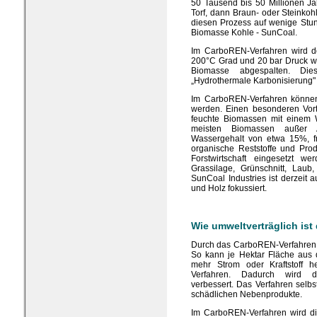
50 Tausend bis 50 Millionen J
Torf, dann Braun- oder Steinko
diesen Prozess auf wenige Stu
Biomasse Kohle - SunCoal.
Im CarboREN-Verfahren wird d
200°C Grad und 20 bar Druck wi
Biomasse abgespalten. Die
„Hydrothermale Karbonisierung"
Im CarboREN-Verfahren können
werden. Einen besonderen Vorte
feuchte Biomassen mit einem 
meisten Biomassen außer A
Wassergehalt von etwa 15%, f
organische Reststoffe und Pr
Forstwirtschaft eingesetzt w
Grassilage, Grünschnitt, Laub
SunCoal Industries ist derzeit 
und Holz fokussiert.
Wie umweltverträglich is
Durch das CarboREN-Verfahren w
So kann je Hektar Fläche aus
mehr Strom oder Kraftstoff h
Verfahren. Dadurch wird d
verbessert. Das Verfahren selbst
schädlichen Nebenprodukte.
Im CarboREN-Verfahren wird di