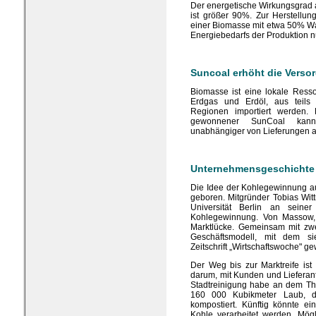
Der energetische Wirkungsgrad au
ist größer 90%. Zur Herstellu
einer Biomasse mit etwa 50% W
Energiebedarfs der Produktion n
Suncoal erhöht die Verso
Biomasse ist eine lokale Resso
Erdgas und Erdöl, aus teils p
Regionen importiert werden
gewonnener SunCoal kann 
unabhängiger von Lieferungen 
Unternehmensgeschichte
Die Idee der Kohlegewinnung a
geboren. Mitgründer Tobias Wi
Universität Berlin an seine
Kohlegewinnung. Von Massow,
Marktlücke. Gemeinsam mit zwei
Geschäftsmodell, mit dem s
Zeitschrift „Wirtschaftswoche" g
Der Weg bis zur Marktreife ist
darum, mit Kunden und Lieferan
Stadtreinigung habe an dem Th
160 000 Kubikmeter Laub, die
kompostiert. Künftig könnte e
Kohle verarbeitet werden. Mög