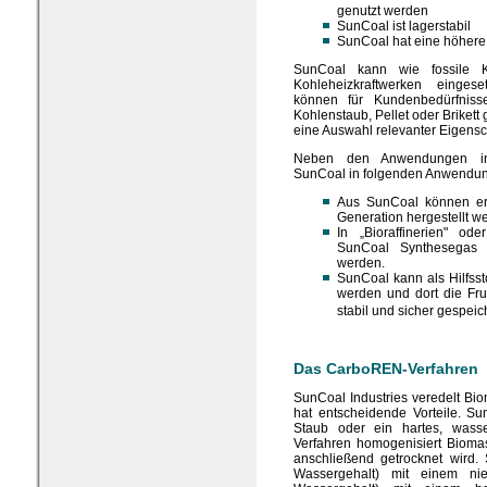
genutzt werden
SunCoal ist lagerstabil
SunCoal hat eine höhere
SunCoal kann wie fossile K
Kohleheizkraftwerken einges
können für Kundenbedürfniss
Kohlenstaub, Pellet oder Brikett 
eine Auswahl relevanter Eigensc
Neben den Anwendungen in 
SunCoal in folgenden Anwendun
Aus SunCoal können erne
Generation hergestellt w
In „Bioraffinerien" od
SunCoal Synthesegas fü
werden.
SunCoal kann als Hilfsst
werden und dort die Fru
stabil und sicher gespeich
Das CarboREN-Verfahren
SunCoal Industries veredelt B
hat entscheidende Vorteile. Su
Staub oder ein hartes, wass
Verfahren homogenisiert Bioma
anschließend getrocknet wird.
Wassergehalt) mit einem ni