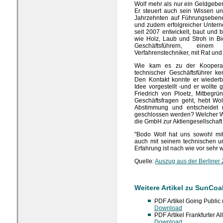
Wolf mehr als nur ein Geldgeber, 
Er steuert auch sein Wissen und
Jahrzehnten auf Führungsebene 
und zudem erfolgreicher Unter
seit 2007 entwickelt, baut und 
wie Holz, Laub und Stroh in B
Geschäftsführern, einem
Verfahrenstechniker, mit Rat und 
Wie kam es zu der Kooperat
technischer Geschäftsführer k
Den Kontakt konnte er wiederb
Idee vorgestellt -und er wollte g
Friedrich von Ploetz, Mitbegr
Geschäftsfragen geht, hebt Wo
Abstimmung und entscheidet m
geschlossen werden? Welcher Wir
die GmbH zur Aktiengesellschaf
"Bodo Wolf hat uns sowohl mit
auch mit seinem technischen u
Erfahrung ist nach wie vor sehr wi
Quelle:
Auszug aus der Berliner 
Weitere Artikel zu SunCoa
PDF Artikel Going Public
Download
PDF Artikel Frankfurter A
Download