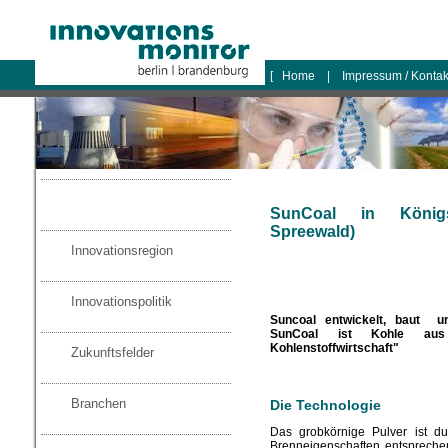
logo
[
Home
|
Impressum / Konta
SunCoal in König
Spreewald)
Innovationsregion
Innovationspolitik
Suncoal entwickelt, baut un
SunCoal ist Kohle aus
Kohlenstoffwirtschaft"
Zukunftsfelder
Branchen
Die Technologie
Das grobkörnige Pulver ist du
Brenneigenschaften entspreche