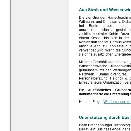
Aus Stroh und Wasser wir
Die vier Gründer: Hans-Joachim
Wittmann, und Christian v. Ols
bei Berlin arbeiten die 
umweltfreundlicher zu gestalte
zu klimaneutraler Kohle. Dazu
einem Kessel, bis sich in der
Kohlenstoff spaltet. Heraus kom
anschließend zu Kohlestaub g
verwendet wird. Wenn die Suncoa
sie ohne zusätzlichen Energiebe
Mit ihrer Geschäftsidee überzeu
WirtschaftsWoche-Gründerwe
gemeinsam mit der Werbeagentu
Netzwerk BrainsToVenture
Personalberatung Heidrick &
Entrepreneurs' Organization vera
Ein ausführliches Gründer
dokumentierte die Entstehung
Hier die Folge
„Wiedersehen mit
Unterstützung durch Bus
Beim Brandenburger Technologi
Beirat, ein Business Angel ganz