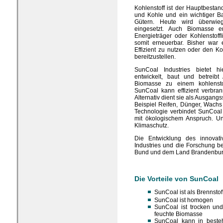
Kohlenstoff ist der Hauptbestan
und Kohle und ein wichtiger Bau
Gütern. Heute wird überwieg
eingesetzt. Auch Biomasse e
Energieträger oder Kohlenstoff
somit erneuerbar. Bisher war 
Effizient zu nutzen oder den Ko
bereitzustellen.
SunCoal Industries bietet 
entwickelt, baut und betreibt
Biomasse zu einem kohlenstoff
SunCoal kann effizient verbran
Alternativ dient sie als Ausgangs
Beispiel Reifen, Dünger, Wachs
Technologie verbindet SunCoal
mit ökologischem Anspruch. Un
Klimaschutz.
Die Entwicklung des innovat
Industries und die Forschung b
Bund und dem Land Brandenburg 
Die Vorteile von SunCoal
SunCoal ist als Brennsto
SunCoal ist homogen
SunCoal ist trocken und
feuchte Biomasse
SunCoal kann in besteh