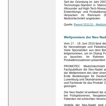
Seit der Gründung im Jahr 20
Technologie-Standort in Stahn
Allrounder auf High-Tech-Niveau
Entwicklungs- und Produktionsp
Verpacken im Reinraum 
Medizintechnik® angeboten.
Quelle:
Report 2011/11 - Medizin
Weltpremiere der Neo-Nad
Vom 17. - 19. Juni 2010 fand di
für Neonatologie und Pädiatris
Viele Spezialisten aus dem Be
teilgenommen, um im Dialog Fo
zu tauschen. Im Rahmen d
Produktinnovationen präsentiert.
PROMOTEC Medizintechnik® s
Fachpublikum die Neo-Nadel au
die Weltpremiere des über eine
Erste Bestellungen für Deutsc
Luxemburg und Skandinavien ze
und Fachleute für das Produkt. D
gelungen.
Die Neo-Nadel ist weltweit die 
bei Frühgeborenen, Neugebore
Patienten mit schlechten Venenv
Vorteile der Neo-Nadel sind d