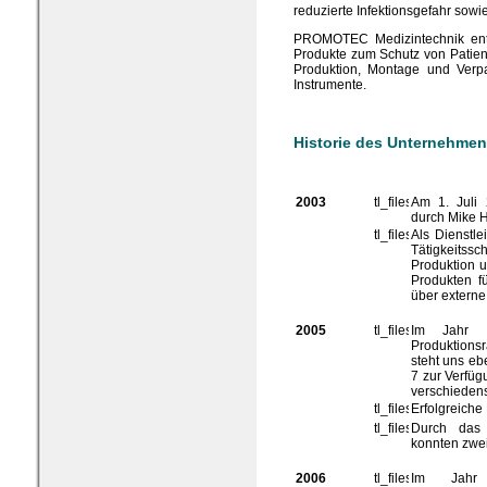
reduzierte Infektionsgefahr sowie
PROMOTEC Medizintechnik ent
Produkte zum Schutz von Patiente
Produktion, Montage und Verpa
Instrumente.
Historie des Unternehme
2003
Am 1. Juli
durch Mike H
Als Dienstle
Tätigkeitss
Produktion 
Produkten fü
über externe
2005
Im Jahr 
Produktions
steht uns eb
7 zur Verfüg
verschiedens
Erfolgreiche
Durch das 
konnten zwei
2006
Im Jahr 