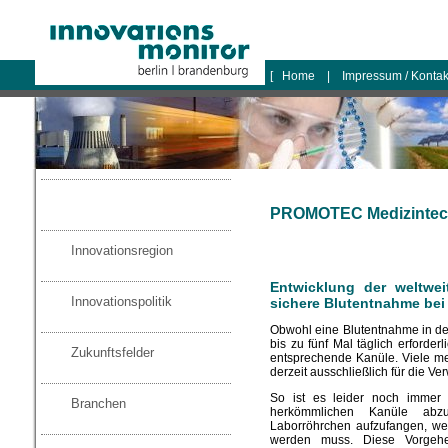
logo
[
Home
|
Impressum / Konta
PROMOTEC Medizintech
Innovationsregion
Entwicklung der weltwei
Innovationspolitik
sichere Blutentnahme be
Obwohl eine Blutentnahme in d
bis zu fünf Mal täglich erforderl
Zukunftsfelder
entsprechende Kanüle. Viele me
derzeit ausschließlich für die 
So ist es leider noch immer 
Branchen
herkömmlichen Kanüle ab
Laborröhrchen aufzufangen, we
werden muss. Diese Vorgehe