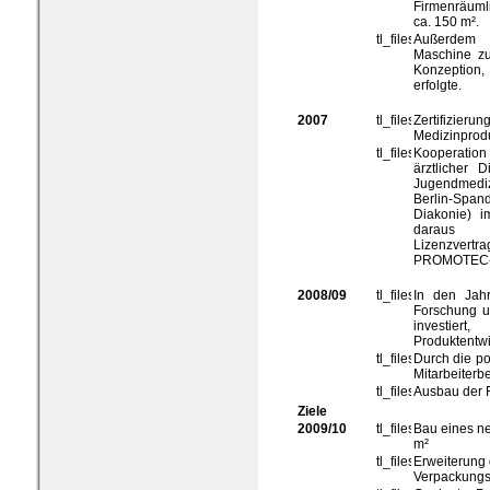
Firmenräuml
ca. 150 m².
Außerdem w
Maschine zu
Konzeption,
erfolgte.
2007
Zertifizier
Medizinprod
Kooperation
ärztlicher D
Jugendmedi
Berlin-Span
Diakonie) 
daraus h
Lizenzvert
PROMOTEC-M
2008/09
In den Jah
Forschung u
investie
Produktentw
Durch die po
Mitarbeiterb
Ausbau der F
Ziele
2009/10
Bau eines n
m²
Erweiterung 
Verpackung