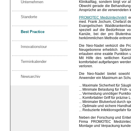
Unternehmen
Klinikalltag, sondern birgt vor 
Obwohl gerade die Behandlung
Ansprüche an die verwendeten In
Standorte
PROMOTEC Medizintechnik®
en
med. Frank Jochum, Chefarzt de
Evangelischen Waldkrankenha
speziell auf die Bedürfnisse 
Best Practice
Kanüle, bei der pro Blutent
herkömmlichen Methode entnomm
Die Neo-Nadel verkürzt die Pr
Innovationstour
Neugeborene erheblich. Spitzen
erlauben eine exakte Punktion 
Mit Hilfe des seitlichen Kan
Terminkalender
komfortabel aufgefangen werden
verloren.
Die Neo-Nadel bietet sowoh
Newsarchiv
Anwender ein Maximum an Schu
... Maximale Sicherheit für Säu
... Minimale Belastung für Früh
... Vermeidung unnötiger Punkti
... Komfortabler Griff für präzise
... Minimaler Blutverlust durch s
... Optimale und sichere Handh
... Reduzierte Infektionsgefahr fü
Neben der Forschung und Entwic
Firma PROMOTEC Medizintechn
Montage und Verpackung kundens