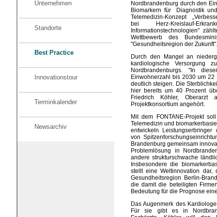
Unternehmen
Nordbrandenburg durch den Ein
Biomarkern für Diagnostik und
Telemedizin-Konzept „Verbesse
bei Herz-Kreislauf-Er
Standorte
Informationstechnologien" z
Wettbewerb des Bundesmini
"Gesundheitsregion der Zukunft"
Best Practice
Durch den Mangel an niederge
kardiologische Versorgung z
Nordbrandenburgs. "In dies
Einwohnerzahl bis 2030 um 22 P
Innovationstour
deutlich steigen. Die Sterblichke
hier bereits um 40 Prozent übe
Friedrich Köhler, Oberarzt
Terminkalender
Projektkonsortium angehört.
Mit dem FONTANE-Projekt soll 
Telemedizin und biomarkerbasie
Newsarchiv
entwickeln Leistungserbringer
von Spitzenforschungseinrichtu
Brandenburg gemeinsam innovati
Problemlösung in Nordbranden
andere strukturschwache ländl
Insbesondere die biomarkerbas
stellt eine Weltinnovation dar,
Gesundheitsregion Berlin-Bran
die damit die beteiligten Firme
Bedeutung für die Prognose eine
Das Augenmerk des Kardiologen 
Für sie gibt es in Nordbra