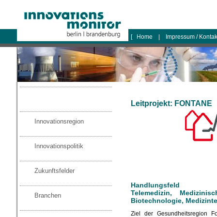
logo
[
Home
|
Impressum / Konta
Leitprojekt: FONTANE
Innovationsregion
Innovationspolitik
Zukunftsfelder
Handlungsfeld
Telemedizin, Medizinis
Branchen
Biotechnologie, Medizint
Ziel der Gesundheitsregion F