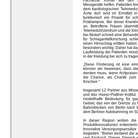
Fachärzte. Köhler will den
Messgeräte helfen. Patienten kö
dem kardiologischen Telemedizi
Ärzte dort sind im Ernstfall 
funktioniert ein Projekt für 
Präklampsie. Bei dieser Krankhei
an. Betroffene Frauen übermit
Telemedizinzentrum und die Klini
bei Bedarf schnell eine Behand
für Schlaganfallforschung schl
einen Hirnschlag erlitten haben.
besonders wichtig. Daher hat da
Laufleistung der Patienten misst
in der Kleidung bei sich zu trage
„Diese Förderung ist eine einm
können wir beweisen, dass die
werden muss, wenn Arztpraxen 
die Chance, als Charité zum
forschen."
Insgesamt 12 Partner aus Wisse
und das Hasso-Plattner-Institut
modellhafte Bedeutung für ga
Gebiet, das von der Grenze zu
Bahnstrecken von Berlin nach 
dem Berliner Autobahnring im Süd
In dieser Region wollen die 
Produktinnovationen entwickeln 
Innovative Versorgungsansätze
begleiten. "Bisher bestand die 
und Facharzt. Dieses Dreieck 