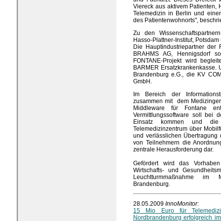
Viereck aus aktivem Patienten, 
Telemedizin in Berlin und eine
des Patientenwohnorts", beschri
Zu den Wissenschaftspartne
Hasso-Plattner-Institut, Potsdam
Die Hauptindustriepartner der
BRAHMS AG, Hennigsdorf so
FONTANE-Projekt wird beglei
BARMER Ersatzkrankenkasse. Un
Brandenburg e.G., die KV COM
GmbH.
Im Bereich der Informationste
zusammen mit dem Medizingerät
Middleware für Fontane ent
Vermittlungssoftware soll bei
Einsatz kommen und die 
Telemedizinzentrum über Mobilf
und verlässlichen Übertragung 
von Teilnehmern die Anordnun
zentrale Herausforderung dar.
Gefördert wird das Vorhaben
Wirtschafts- und Gesundheitsm
Leuchtturmmaßnahme im Mas
Brandenburg.
28.05.2009
InnoMonitor
:
15 Mio Euro für Telemedizin
Nordbrandenburg erfolgreich i